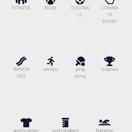
FITNESS
BOXE
FOOTBA
COMBA
LL
TS
SPORT
BANDA
aerobic
ping
trophies
GES
pong
sports jersey
gym shakers
Natation