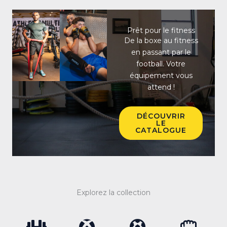
Prêt pour le fitness
De la boxe au fitness
en passant par le
football. Votre
équipement vous
attend !
DÉCOUVRIR
LE
CATALOGUE
Explorez la collection