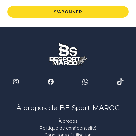
a
i
S'ABONNER
l
*
Instagram
Facebook
WhatsApp
TikTo
À propos de BE Sport MAROC
À propos
Politique de confidentialité
Conditions d’utilisation