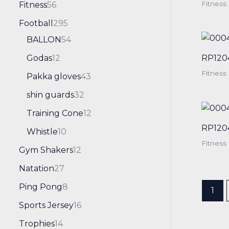
Fitness
Fitness
56
Football
295
BALLON
54
Godas
12
RP120
Fitness
Pakka gloves
43
shin guards
32
Training Cone
12
RP120
Whistle
10
Fitness
Gym Shakers
12
Natation
27
Ping Pong
8
1
Sports Jersey
16
Trophies
14