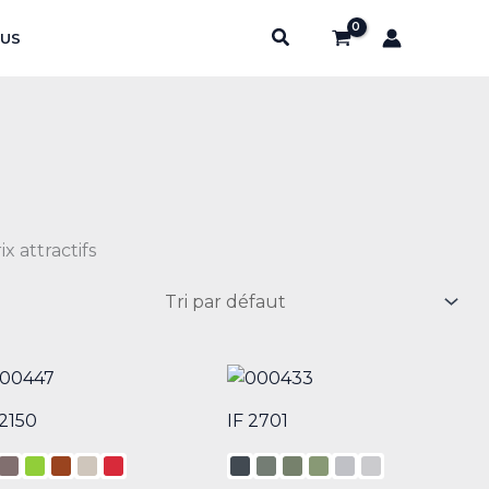
Rechercher
US
x attractifs
2150
IF 2701