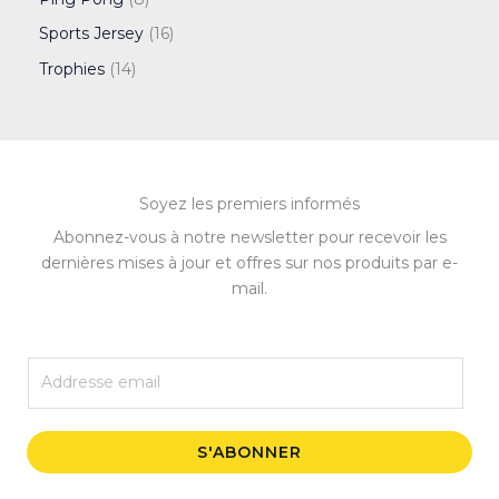
Sports Jersey
16
Trophies
14
Soyez les premiers informés
Abonnez-vous à notre newsletter pour recevoir les
dernières mises à jour et offres sur nos produits par e-
mail.
E
m
a
i
S'ABONNER
l
*