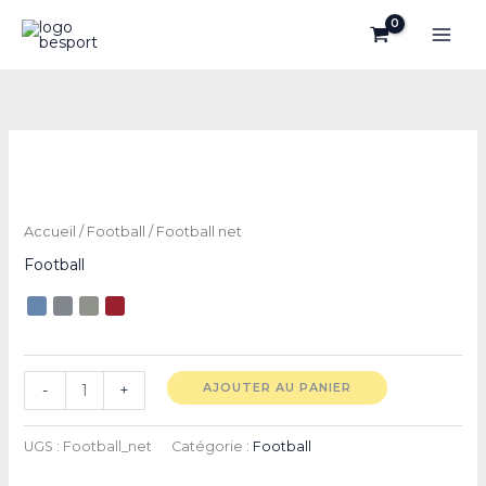
Aller
au
contenu
quantité
de
Football
net
Accueil
/
Football
/ Football net
Football
AJOUTER AU PANIER
-
+
UGS :
Football_net
Catégorie :
Football