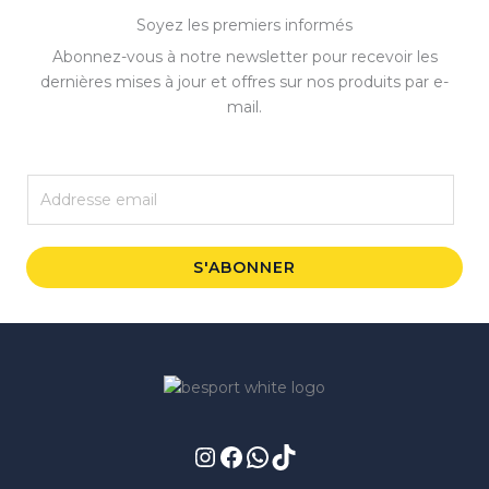
Soyez les premiers informés
Abonnez-vous à notre newsletter pour recevoir les
dernières mises à jour et offres sur nos produits par e-
mail.
E
m
a
i
S'ABONNER
l
*
Instagram
Facebook
WhatsApp
TikTok