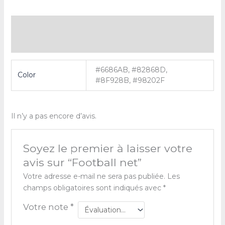
Informations complémentaires
Avis (0)
#6686AB, #82868D,
Color
#8F928B, #98202F
Il n’y a pas encore d’avis.
Soyez le premier à laisser votre
avis sur “Football net”
Votre adresse e-mail ne sera pas publiée.
Les
champs obligatoires sont indiqués avec
*
Votre note
*