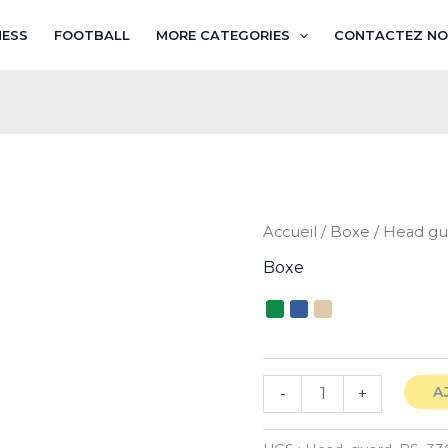
NESS
FOOTBALL
MORE CATEGORIES
CONTACTEZ NO
quantité
Accueil
/
Boxe
/ Head gu
de
Boxe
Head
guard
BS
336
A
-
+