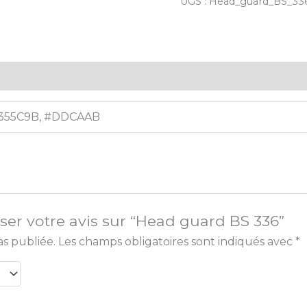
UGS :
Head_guard_BS_33
Avis (0)
355C9B, #DDCAAB
sser votre avis sur “Head guard BS 336”
as publiée.
Les champs obligatoires sont indiqués avec
*