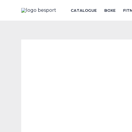
Aller
CATALOGUE
BOXE
FIT
au
contenu