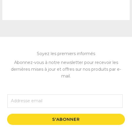
Soyez les premiers informés
Abonnez-vous à notre newsletter pour recevoir les
dernières mises à jour et offres sur nos produits par e-
mail.
E
m
a
i
S'ABONNER
l
*