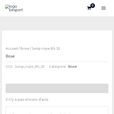
Aller
au
contenu
Accueil
/
Boxe
/ Jump rope BS 32
Boxe
UGS :
Jump_rope_BS_32
Catégorie :
Boxe
Avis (0)
Il n’y a pas encore d’avis.