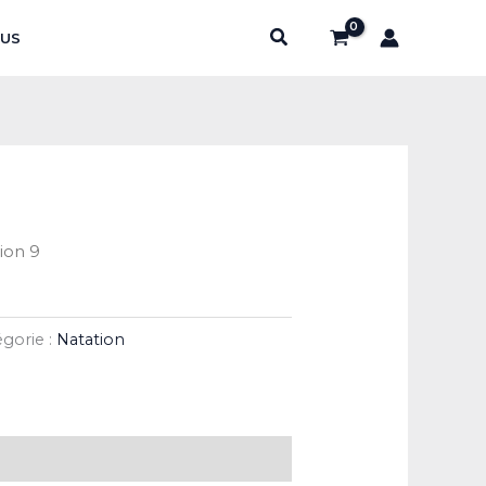
Rechercher
US
ion 9
égorie :
Natation