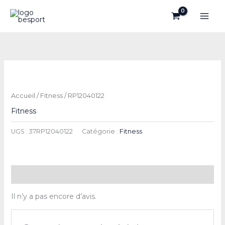
Aller
au
contenu
Accueil
/
Fitness
/ RP12040122
Fitness
UGS :
37RP12040122
Catégorie :
Fitness
Avis (0)
Il n’y a pas encore d’avis.