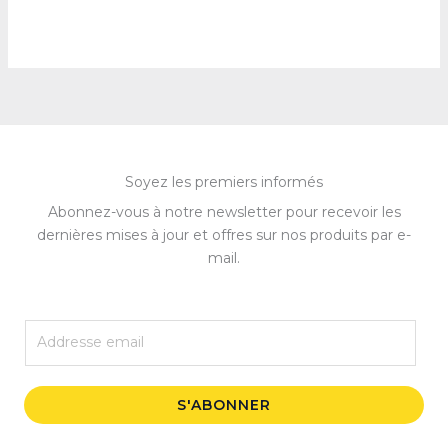
Soyez les premiers informés
Abonnez-vous à notre newsletter pour recevoir les
dernières mises à jour et offres sur nos produits par e-
mail.
E
m
a
i
S'ABONNER
l
*