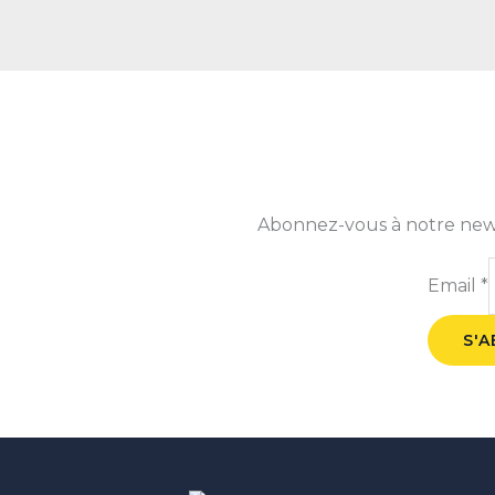
Abonnez-vous à notre newsle
Email
*
S'
Instagram
Facebook
WhatsApp
TikTok