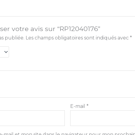
sser votre avis sur “RP12040176”
as publiée.
Les champs obligatoires sont indiqués avec
*
E-mail
*
-mail et mon site dans le navigateur pour mon prochai