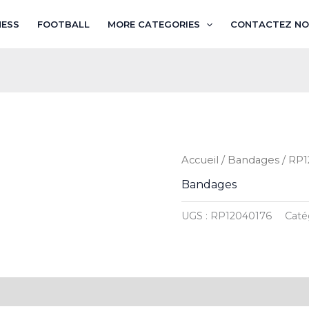
NESS
FOOTBALL
MORE CATEGORIES
CONTACTEZ NO
Accueil
/
Bandages
/ RP
Bandages
UGS :
RP12040176
Caté