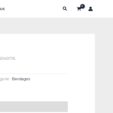
Rechercher
US
12040176
gorie :
Bandages