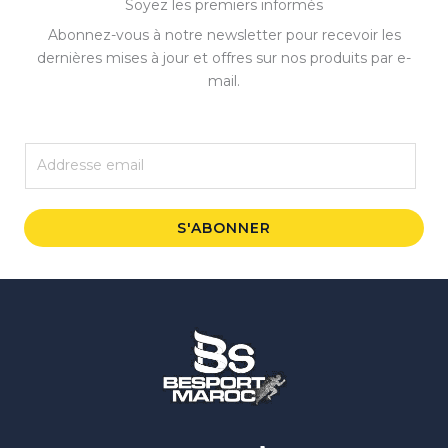
Soyez les premiers informés
Abonnez-vous à notre newsletter pour recevoir les
dernières mises à jour et offres sur nos produits par e-
mail.
E
m
a
i
S'ABONNER
l
*
Instagram
Facebook
WhatsApp
TikTok