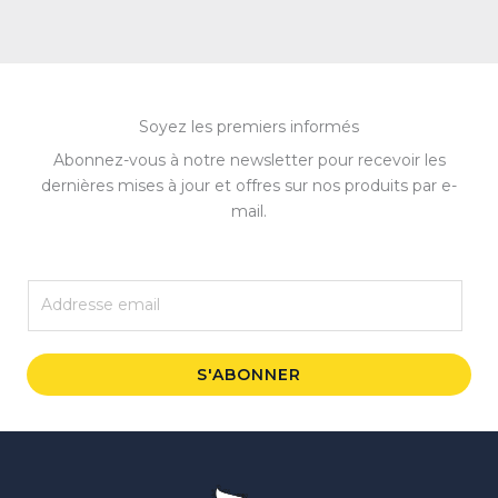
Soyez les premiers informés
Abonnez-vous à notre newsletter pour recevoir les
dernières mises à jour et offres sur nos produits par e-
mail.
E
m
a
i
S'ABONNER
l
*
Instagram
Facebook
WhatsApp
TikTok