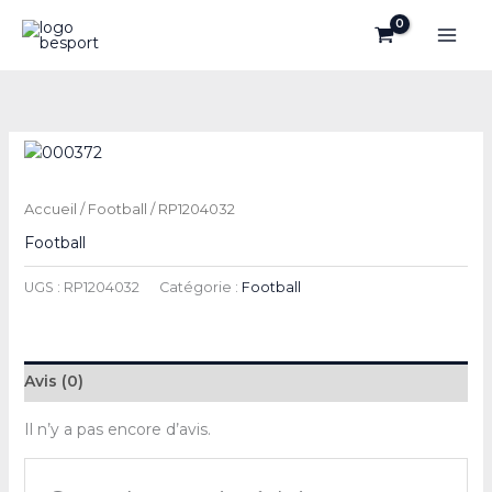
Aller
au
contenu
Accueil
/
Football
/ RP1204032
Football
UGS :
RP1204032
Catégorie :
Football
Avis (0)
Il n’y a pas encore d’avis.