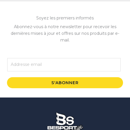
Soyez les premiers informés
Abonnez-vous à notre newsletter pour recevoir les
dernières mises à jour et offres sur nos produits par e-
mail.
E
m
a
i
S'ABONNER
l
*
Instagram
Facebook
WhatsApp
TikTok