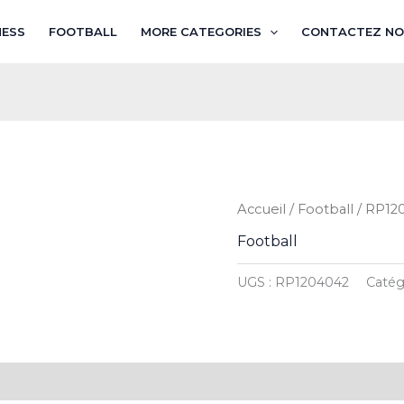
NESS
FOOTBALL
MORE CATEGORIES
CONTACTEZ NO
Accueil
/
Football
/ RP12
Football
UGS :
RP1204042
Catég