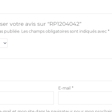
sser votre avis sur “RP1204042”
as publiée.
Les champs obligatoires sont indiqués avec
*
E-mail
*
-mail et mon site dans le navigateur pour mon prochai