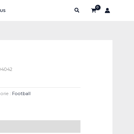
Rechercher
US
04042
orie :
Football