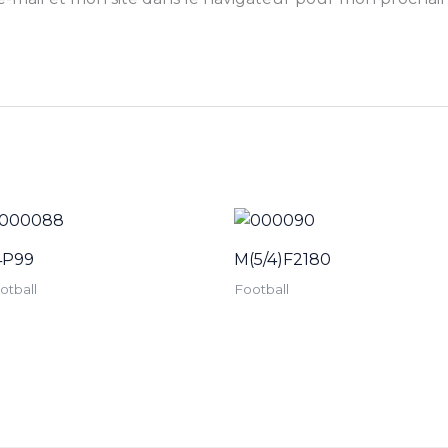
4P99
M(5/4)F2180
otball
Football