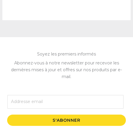
Soyez les premiers informés
Abonnez-vous à notre newsletter pour recevoir les
dernières mises à jour et offres sur nos produits par e-
mail.
E
m
a
i
S'ABONNER
l
*