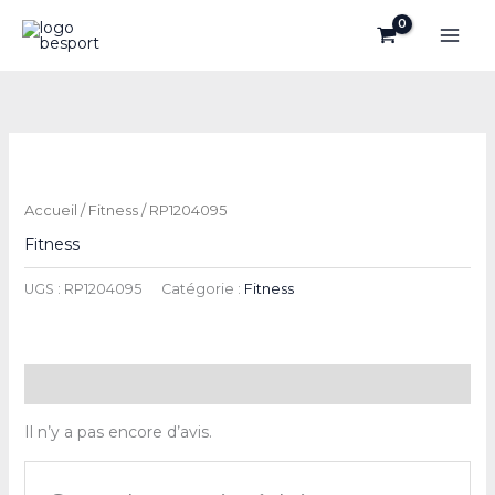
Aller
au
contenu
Accueil
/
Fitness
/ RP1204095
Fitness
UGS :
RP1204095
Catégorie :
Fitness
Avis (0)
Il n’y a pas encore d’avis.