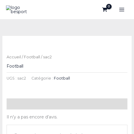
Aller
au
contenu
Accueil
/
Football
/ sac2
Football
UGS :
sac2
Catégorie :
Football
Avis (0)
Il n’y a pas encore d’avis.