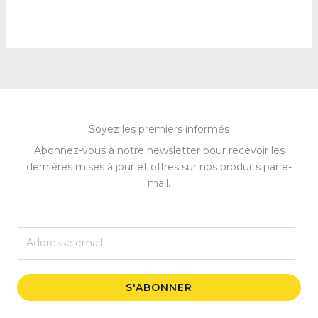
Soyez les premiers informés
Abonnez-vous à notre newsletter pour recevoir les
dernières mises à jour et offres sur nos produits par e-
mail.
E
m
a
i
S'ABONNER
l
*