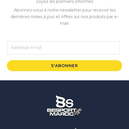
Soyez les premiers informés
Abonnez-vous à notre newsletter pour recevoir les
dernières mises à jour et offres sur nos produits par e-
mail.
E
m
a
i
S'ABONNER
l
*
Instagram
Facebook
WhatsApp
TikTok