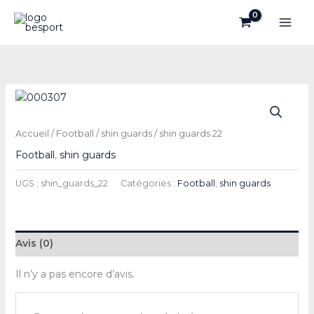
Aller
au
contenu
Accueil
/
Football
/
shin guards
/ shin guards 22
Football
,
shin guards
UGS :
shin_guards_22
Catégories :
Football
,
shin guards
Avis (0)
Il n’y a pas encore d’avis.