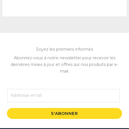
Soyez les premiers informés
Abonnez-vous à notre newsletter pour recevoir les
dernières mises à jour et offres sur nos produits par e-
mail.
E
m
a
i
S'ABONNER
l
*