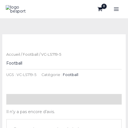
Aller
au
contenu
Accueil
/
Football
/ VC-LS719-5
Football
UGS :
VC-LS719-5
Catégorie :
Football
Avis (0)
Il n’y a pas encore d’avis.