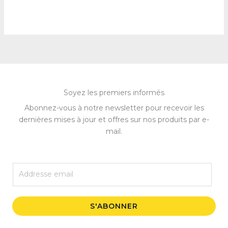
Soyez les premiers informés
Abonnez-vous à notre newsletter pour recevoir les
dernières mises à jour et offres sur nos produits par e-
mail.
E
m
a
i
S'ABONNER
l
*