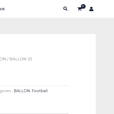
Rechercher
US
LON
/ BALLON 33
gories :
BALLON
,
Football