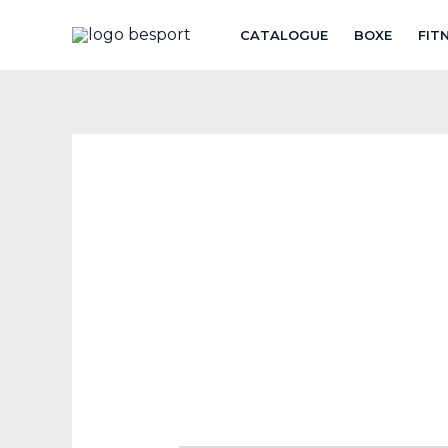
Aller
CATALOGUE
BOXE
FIT
au
contenu