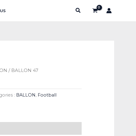
Rechercher
US
LON
/ BALLON 47
gories :
BALLON
,
Football