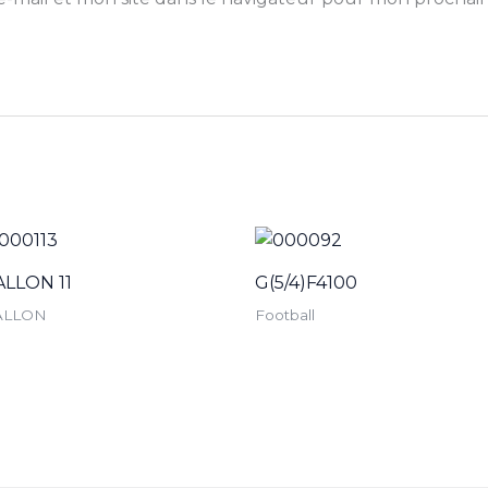
ALLON 11
G(5/4)F4100
ALLON
Football