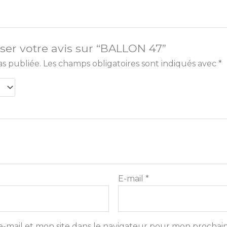
sser votre avis sur “BALLON 47”
as publiée.
Les champs obligatoires sont indiqués avec
*
E-mail
*
-mail et mon site dans le navigateur pour mon prochai